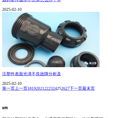
2025-02-10
注塑件表面光泽不良故障分析及
2025-02-10
第一页
上一页
18
19
20
21
22
23
24
25
26
27
下一页
最末页
阿里云企业邮箱
普威（Polywel)
朗能复材
友情链接
材料