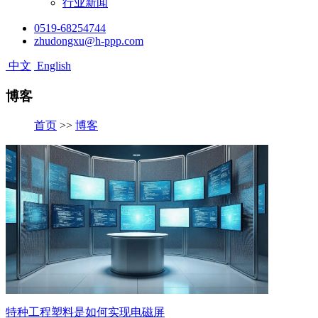
行业新闻
0519-68254744
zhudongxu@h-ppp.com
中文
English
博客
首页
>>
博客
特种工程塑料是如何实现电磁屏