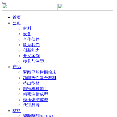
首页
公司
材料
设备
合作伙伴
联系我们
创新能力
开发案例
模具与注塑
产品
聚酰亚胺树脂粉末
功能改性复合塑料
挤出型材
精密机械加工
精密注射成型
模压烧结成型
代理品牌
材料
聚醚醚酮(PEEK)