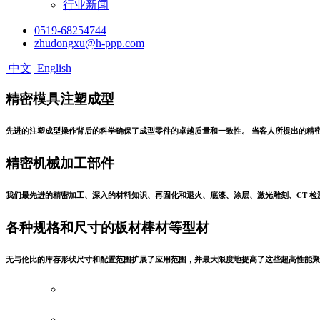
行业新闻
0519-68254744
zhudongxu@h-ppp.com
中文
English
精密模具注塑成型
先进的注塑成型操作背后的科学确保了成型零件的卓越质量和一致性。 当客人所提出的精
精密机械加工部件
我们最先进的精密加工、深入的材料知识、再固化和退火、底漆、涂层、激光雕刻、CT 检
各种规格和尺寸的板材棒材等型材
无与伦比的库存形状尺寸和配置范围扩展了应用范围，并最大限度地提高了这些超高性能聚