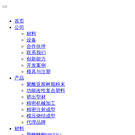
首页
公司
材料
设备
合作伙伴
联系我们
创新能力
开发案例
模具与注塑
产品
聚酰亚胺树脂粉末
功能改性复合塑料
挤出型材
精密机械加工
精密注射成型
模压烧结成型
代理品牌
材料
聚醚醚酮(PEEK)