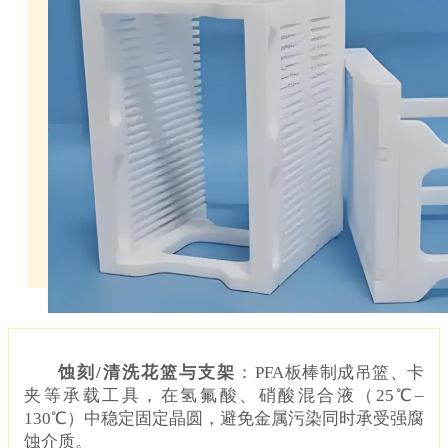
蚀刻
/清洗花篮与支架
‌：
PFA板棒制成吊篮、卡
夹等承载工具，在氢氟酸、硝酸混合液（25℃–
130℃）中稳定固定晶圆，避免金属污染同时承受强腐
蚀介质
。