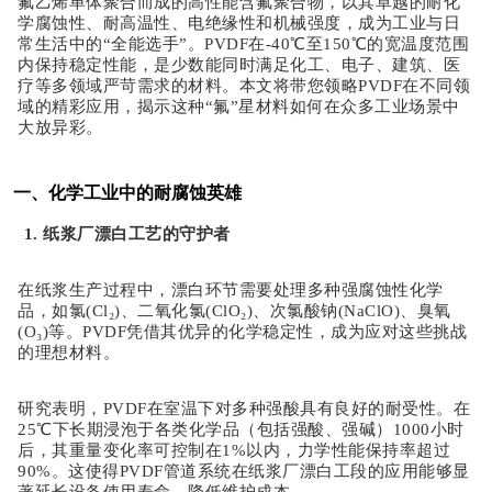
氟乙烯单体聚合而成的高性能含氟聚合物，以其卓越的耐化
学腐蚀性、耐高温性、电绝缘性和机械强度，成为工业与日
常生活中的“全能选手”。PVDF在-40℃至150℃的宽温度范围
内保持稳定性能，是少数能同时满足化工、电子、建筑、医
疗等多领域严苛需求的材料。本文将带您领略PVDF在不同领
域的精彩应用，揭示这种“氟”星材料如何在众多工业场景中
大放异彩。
一、化学工业中的耐腐蚀英雄
1. 纸浆厂漂白工艺的守护者
在纸浆生产过程中，漂白环节需要处理多种强腐蚀性化学
品，如氯
(Cl₂)、二氧化氯(ClO₂)、次氯酸钠(NaClO)、臭氧
(O₃)等。PVDF凭借其优异的化学稳定性，成为应对这些挑战
的理想材料。
研究表明，
PVDF在室温下对多种强酸具有良好的耐受性。在
25℃下长期浸泡于各类化学品（包括强酸、强碱）1000小时
后，其重量变化率可控制在1%以内，力学性能保持率超过
90%。这使得PVDF管道系统在纸浆厂漂白工段的应用能够显