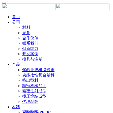
首页
公司
材料
设备
合作伙伴
联系我们
创新能力
开发案例
模具与注塑
产品
聚酰亚胺树脂粉末
功能改性复合塑料
挤出型材
精密机械加工
精密注射成型
模压烧结成型
代理品牌
材料
聚醚醚酮(PEEK)