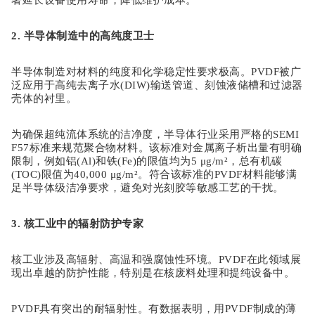
著延长设备使用寿命，降低维护成本。
2. 半导体制造中的高纯度卫士
半导体制造对材料的纯度和化学稳定性要求极高。
PVDF被广
泛应用于高纯去离子水(DIW)输送管道、刻蚀液储槽和过滤器
壳体的衬里。
为确保超纯流体系统的洁净度，半导体行业采用严格的
SEMI
F57标准来规范聚合物材料。该标准对金属离子析出量有明确
限制，例如铝(Al)和铁(Fe)的限值均为5 μg/m²，总有机碳
(TOC)限值为40,000 μg/m²。符合该标准的PVDF材料能够满
足半导体级洁净要求，避免对光刻胶等敏感工艺的干扰。
3. 核工业中的辐射防护专家
核工业涉及高辐射、高温和强腐蚀性环境。
PVDF在此领域展
现出卓越的防护性能，特别是在核废料处理和提纯设备中。
PVDF具有突出的耐辐射性。有数据表明，用PVDF制成的薄