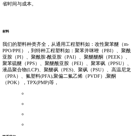
省时间与成本。
阿里云企业邮箱
普威（Polywel)
朗能复材
友情链接
材料
我们的塑料种类齐全，从通用工程塑料如：改性聚苯醚（m-
PPO/PPE），到特种工程塑料如：聚苯并咪唑（PBI）、聚酰
亚胺（PI）、聚酰胺-酰亚胺（PAI）、聚醚醚酮（PEEK）、
聚苯硫醚（PPS）、聚醚酰亚胺（PEI）、聚苯砜（PPSU）、
液晶聚合物(LCP)、聚醚砜（PES)、聚砜（PSU）、高温尼龙
（PPA）、氟塑料(PFA),聚偏二氟乙烯（PVDF）,聚酮
（POK），TPX(PMP)等，