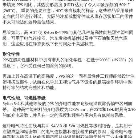
未填充
相比，其热变形温度
达到了令人印象深刻的
°
PPS
(HDT)
509
F
°
。 重要的是要注意，
来自模制的样品，这些样品采用最佳
(265
C)
HDT
定向的纤维进行测试。 实际的注塑成型零件或从库存形状加工的零件
不太可能达到这种最佳结果。
尽管如此，高
使
与其他几种超高性能热塑性塑料同
HDT
Ryton R-4 PPS
级，可用于电气连接器、汽车发动机部件以及井下石油和天然气应
用，这些应用在静态负载下长时间处于高温状态。
耐化学性
在超高性能材料中拥有非凡的耐化学性：在低于
°
（
°
）的
PPS
200
C
392
F
温度下，它不受任何已知溶剂的影响。
再加上其在高温下的高强度，
的这一固有属性使工程师能够设计注
PPS
塑和挤压部件，从而在化学加工和油气井下设备的极端操作环境中保
持可靠的结构完整性和功能。
电气性能、可燃性等级
和其他等级的
的介电性能在耐极端温度聚合物中名列前
Ryton R-4
PPS
茅。 这种高性能材料的介电强度为
，在
°
和
时具有
22kV/mm
25
C
1kHz
3.90
的低介电常数，并且在一定的温度和频率范围内具有低耗散系数。
这种电气特性曲线与其
和
可燃性等级相结合，是其用于
UL 94 V-0
5VA
注塑成型和精密加工的电气连接器和连接器主体的原因，这些电气连
接器和连接器主体的应用范围从核潜艇到石油和天然气工业中使用的