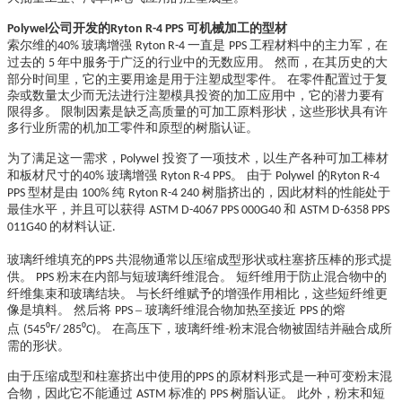
公司开发的
可机械加工的型材
Polywel
Ryton R-4 PPS
索尔维的
玻璃增强
一直是
工程材料中的主力军，在
40%
Ryton R-4
PPS
过去的
年中服务于广泛的行业中的无数应用。 然而，在其历史的大
5
部分时间里，它的主要用途是用于注塑成型零件。 在零件配置过于复
杂或数量太少而无法进行注塑模具投资的加工应用中，它的潜力要有
限得多。 限制因素是缺乏高质量的可加工原料形状，这些形状具有许
多行业所需的机加工零件和原型的树脂认证。
为了满足这一需求，
投资了一项技术，以生产各种可加工棒材
Polywel
和板材尺寸的
玻璃增强
。 由于
的
40%
Ryton R-4 PPS
Polywel
Ryton R-4
型材是由
纯
树脂挤出的，因此材料的性能处于
PPS
100%
Ryton R-4 240
最佳水平，并且可以获得
和
ASTM D-4067 PPS 000G40
ASTM D-6358 PPS
的材料认证
011G40
.
玻璃纤维填充的
共混物通常以压缩成型形状或柱塞挤压棒的形式提
PPS
供。
粉末在内部与短玻璃纤维混合。 短纤维用于防止混合物中的
PPS
纤维集束和玻璃结块。 与长纤维赋予的增强作用相比，这些短纤维更
像是填料。 然后将
– 玻璃纤维混合物加热至接近
的熔
PPS
PPS
点
⁰
⁰
。 在高压下，玻璃纤维
粉末混合物被固结并融合成所
(545
F/ 285
C)
-
需的形状。
由于压缩成型和柱塞挤出中使用的
的原材料形式是一种可变粉末混
PPS
合物，因此它不能通过
标准的
树脂认证。 此外，粉末和短
ASTM
PPS