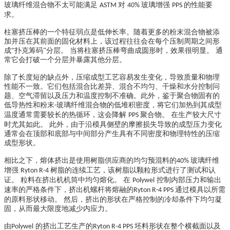
玻璃纤维混合物不太可能满足
对
玻璃增强
的性能要
ASTM
40%
PPS
求。
柱塞挤压棒的一个特征弱点是低伸长率。随着更多的粉末混合物被添
加并压在其前面的固化材料上，该过程往往会在每个压制周期之间形
成“扑克筹码”分层。 当将柱塞挤压棒弯曲成圆形时，效果很明显。 通
常它会打破一个分层并暴露其他分层。
除了长度短的缺点外，压缩成型工艺容易发生变化，导致质量和物理
性能不一致。它们包括混合比差异、混合不均匀、干燥和水分控制问
题、空气滞留以及压力和温度控制不准确。此外，鉴于聚合物固有的
低导热性和粉末
玻璃纤维混合物的低堆积密度，将它们加热到其成型
-
温度通常需要较长的热循环，这会降解
聚合物。 在生产较大尺寸
PPS
时尤其如此。 此外，由于沿模具侧壁的摩擦损失导致的成型压力变化
通常会在顶部和底部与中间部分产生具有不同密度和物理特性的压缩
成型形状。
相比之下，熔体挤出是使用树脂供应商的均匀预混料的
玻璃纤维
40%
增强
树脂的连续工艺，该树脂以颗粒形式进行了测试和认
Ryton R-4
证。 粒料在挤出机机筒中均匀熔化。 在
控制内部压力和输出
Polywel
速率的严格条件下，挤出机螺杆将熔融的
通过模具以所需
Ryton R-4 PPS
的原料形状移动。 然后，挤出的形状在严格控制的冷却条件下均匀凝
固，从而最大限度地减少内应力。
由
的挤出工艺生产的
坯料形状在整个横截面以及
Polywel
Ryton R-4 PPS