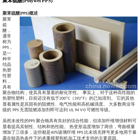
聚苯硫醚(Polywel PPS)
聚苯硫醚
概述
(PPS)
聚苯
硫
醚，
通常
称为
，
PPS
是一
种半
结晶
热塑
性塑
料，
具有
聚合物结构，使其具有显着的耐化学性。 事实上，对于这种高性能的
热塑性塑料，目前还没有低于
°
（
°
）的已知溶剂。 它的其他
200
C
392
F
显着属性是其固有的阻燃性、电气性能和高机械强度。 大多数商业等
级的
无需阻燃添加剂即可达到
可燃性等级。
PPS
UL 94 V-0
虽然未改性的
聚合物具有良好的综合性能，但添加纤维增强材料可
PPS
显着提高其韧性、结构和热性能。 热变形温度增加了两倍，弯曲模量
增加了三倍多，这些都是
玻璃纤维
比未填充牌号更多地用于暴
40%
PPS
露在较高热条件下的承重模塑和机加工技术支持的主要原因。