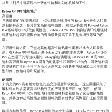
从尺寸到尺寸都表现出一致的性能和均匀的机械加工性。
性能简介
Ryton R-4 PPS
高强度
与未填充的
等级相比，
玻璃纤维增强的
最令人印象
PPS
40%
Ryton R-4
深刻的特点之一是其异常高的结构强度。 根据从挤出的
Polywel
Ryton
坯料形状中获取的属性值，
中的玻璃纤维增强材
R-4
Ryton R-4 240 PPS
料将这种超高性能聚合物的弯曲模量提高了几乎是未增强等级的四
倍。
在强度性能方面，它也与其他超高性能热塑性塑料相比令人印象深
刻。在
树脂生产商
进行的物理测试中，
Ryton PPS
Solvay
Ryton R-4 240
在室温下的弯曲模量比
的玻璃增强
高
。
PPS
Solvay
KetaSpire PEEK
30%
这种高强度与
固有的耐化学性和耐温性相结合，导致这种高
Ryton R-4
性能材料广泛用于井下石油和天然气工业设备中的机械加工和注塑成
型部件，例如杆导和泵部件。
耐温性
未填充的
具有相对较低的热变形温度和软化点。 这些因素限制了
PPS
该材料在许多需要高温结构强度的严苛服务应用中的使用。 然而，
中
的玻璃纤维增强材料显着提高了聚合物的热性
Ryton R-4 PPS
40%
能，并将这种超高性能热塑性塑料的固有优势扩展到更广泛的应用领
域。
数据表特性显示，
树脂的热变形温度
与
°
°
的
Ryton R-4
(HDT)
203
F (95
C)