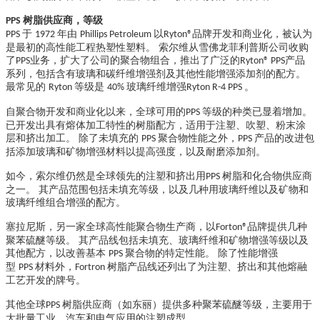
树脂供应商，等级
PPS
于
年由
以
品牌开发和商业化，被认为
PPS
1972
Phillips Petroleum
Ryton®
是最初的高性能工程热塑性塑料。 索尔维从雪佛龙菲利普斯公司收购
了
业务，扩大了公司的聚合物组合，推出了广泛的
产品
PPS
Ryton® PPS
系列，包括含有玻璃和碳纤维增强剂及其他性能增强添加剂的配方。
最常见的
等级是
玻璃纤维增强
。
Ryton
40%
Ryton R-4 PPS
自聚合物开发和商业化以来，全球可用的
等级的种类已显着增加。
PPS
已开发出具有熔体加工特性的树脂配方，适用于注塑、吹塑、粉末涂
层和挤出加工。 除了未填充的
聚合物性能之外，
产品的改进包
PPS
PPS
括添加玻璃和矿物增强材料以提高强度，以及耐磨添加剂。
如今，索尔维仍然是全球领先的注塑和挤出用
树脂和化合物供应商
PPS
之一。 其产品范围包括未填充等级，以及几种用玻璃纤维以及矿物和
玻璃纤维组合增强的配方。
塞拉尼斯，另一家全球高性能聚合物生产商，以
品牌提供几种
Forton®
聚苯硫醚等级。 其产品线包括未填充、玻璃纤维和矿物增强等级以及
其他配方，以改善基本
聚合物的特定性能。 除了性能增强
PPS
型
材料外，
树脂产品线还列出了为注塑、挤出和其他熔融
PPS
Fortron
工艺开发的牌号。
其他全球
树脂供应商（如东丽）提供多种聚苯硫醚等级，主要用于
PPS
大批量工业、汽车和电气应用的注塑成型。