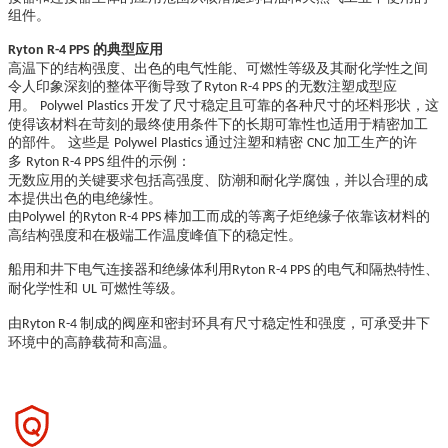
组件。
的典型应用
Ryton R-4 PPS
高温下的结构强度、出色的电气性能、可燃性等级及其耐化学性之间
令人印象深刻的整体平衡导致了
的无数注塑成型应
Ryton R-4 PPS
用。
开发了尺寸稳定且可靠的各种尺寸的坯料形状，这
Polywel
Plastics
使得该材料在苛刻的最终使用条件下的长期可靠性也适用于精密加工
的部件。 这些是
通过注塑和精密
加工生产的许
Polywel
Plastics
CNC
多
组件的示例：
Ryton R-4 PPS
无数应用的关键要求包括高强度、防潮和耐化学腐蚀，并以合理的成
本提供出色的电绝缘性。
由
的
棒加工而成的等离子炬绝缘子依靠该材料的
Polywel
Ryton R-4 PPS
高结构强度和在极端工作温度峰值下的稳定性。
船用和井下电气连接器和绝缘体利用
的电气和隔热特性、
Ryton R-4 PPS
耐化学性和
可燃性等级。
UL
由
制成的阀座和密封环具有尺寸稳定性和强度，可承受井下
Ryton R-4
环境中的高静载荷和高温。