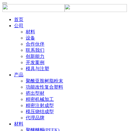
首页
公司
材料
设备
合作伙伴
联系我们
创新能力
开发案例
模具与注塑
产品
聚酰亚胺树脂粉末
功能改性复合塑料
挤出型材
精密机械加工
精密注射成型
模压烧结成型
代理品牌
材料
聚醚醚酮(PEEK)