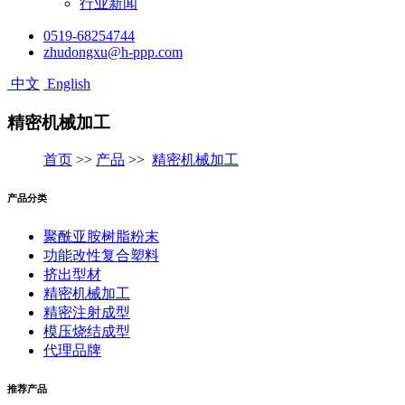
行业新闻
0519-68254744
zhudongxu@h-ppp.com
中文
English
精密机械加工
首页
>>
产品
>>
精密机械加工
产品分类
聚酰亚胺树脂粉末
功能改性复合塑料
挤出型材
精密机械加工
精密注射成型
模压烧结成型
代理品牌
推荐产品