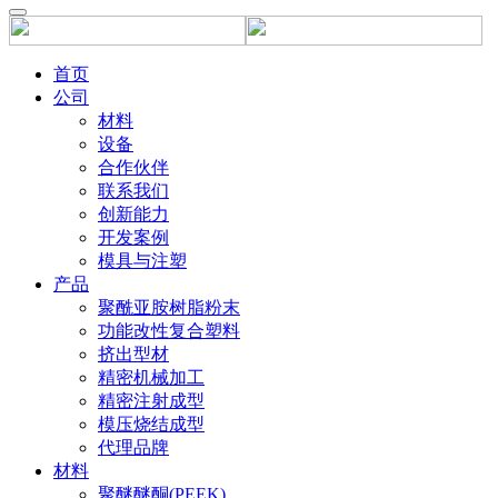
首页
公司
材料
设备
合作伙伴
联系我们
创新能力
开发案例
模具与注塑
产品
聚酰亚胺树脂粉末
功能改性复合塑料
挤出型材
精密机械加工
精密注射成型
模压烧结成型
代理品牌
材料
聚醚醚酮(PEEK)