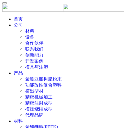
首页
公司
材料
设备
合作伙伴
联系我们
创新能力
开发案例
模具与注塑
产品
聚酰亚胺树脂粉末
功能改性复合塑料
挤出型材
精密机械加工
精密注射成型
模压烧结成型
代理品牌
材料
聚醚醚酮(PEEK)