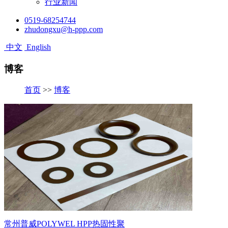
行业新闻
0519-68254744
zhudongxu@h-ppp.com
中文
English
博客
首页
>>
博客
常州普威POLYWEL HPP热固性聚