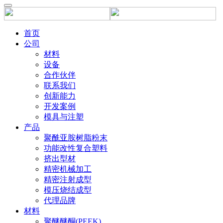
首页
公司
材料
设备
合作伙伴
联系我们
创新能力
开发案例
模具与注塑
产品
聚酰亚胺树脂粉末
功能改性复合塑料
挤出型材
精密机械加工
精密注射成型
模压烧结成型
代理品牌
材料
聚醚醚酮(PEEK)