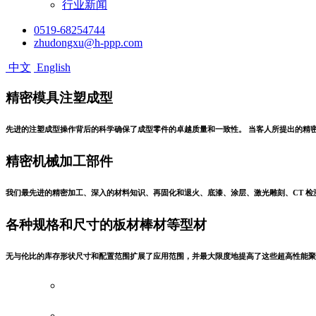
行业新闻
0519-68254744
zhudongxu@h-ppp.com
中文
English
精密模具注塑成型
先进的注塑成型操作背后的科学确保了成型零件的卓越质量和一致性。 当客人所提出的精
精密机械加工部件
我们最先进的精密加工、深入的材料知识、再固化和退火、底漆、涂层、激光雕刻、CT 检
各种规格和尺寸的板材棒材等型材
无与伦比的库存形状尺寸和配置范围扩展了应用范围，并最大限度地提高了这些超高性能聚