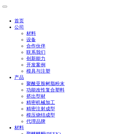
首页
公司
材料
设备
合作伙伴
联系我们
创新能力
开发案例
模具与注塑
产品
聚酰亚胺树脂粉末
功能改性复合塑料
挤出型材
精密机械加工
精密注射成型
模压烧结成型
代理品牌
材料
聚醚醚酮(PEEK)