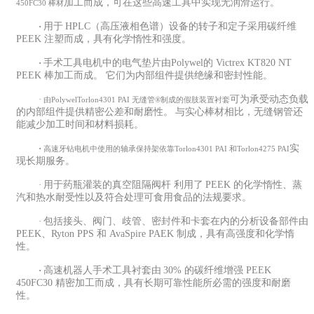
加工而成，可在这些高速工具中实现无润滑运行。
450FC30 棒材
·
用于
HPLC（高压液相色谱）设备的转子和定子采用碳纤维
PEEK 注塑而成，具有化学惰性和强度。
·
手术工具电机中的电气垫片
由Polywel的
Victrex KT820 NT
PEEK 棒加工而成。 它们为内部组件提供绝缘和密封性能。
·
可为承受动态负载
由Polywel
Torlon4301 PAI 无缝管®
制成的假肢装置衬套
的内部组件提供精密公差和耐磨性。
与实心棒材相比，无缝钢管还
能减少加工时间和材料损耗。
·
实
高速牙钻电机中使用的轴承保持架依靠Torlon4301 PAI 和
Torlon4275 PAI
现长期服务。
·
用于药瓶灌装的真空阻隔阀杆
利用了
PEEK 的化学惰性、蒸
汽和热水耐受性以及符合处理可食用食品的法规要求。
·
包括接头、阀门、歧管、密封件和卡套在内的分析设备部件
由
PEEK、Ryton PPS 和 AvaSpire PAEK 制成，具有高强度和化学惰
性。
·
高速机器人手术工具衬套
由
30% 的碳纤维增强 PEEK
450FC30 精密加工而成，具有长期可靠性能所必需的强度和耐磨
性。