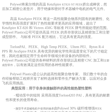
Polywel将索尔维的高温 KetaSpire
挤出成棒状，然
KT820 NT PEEK
后加工精密公差垫片，用于绝缘和密封手术器械中电机的电气元件。
高温 KetaSpire PEEK 将这一高性能聚合物系列固有的耐磨性、化
学惰性和高强度扩展到了热性能要求更高的应用领域，超出了
KetaSpire KT-820 和 Victrex 450G 等标准 PEEK 牌号所能处理的范围。
Polywel Plastics公司可提供高温 PEEK 的库存形状以及精密加工和注塑
成型部件。 与标准 PEEK 配方相比，它还具有更高的强度。
TorlonPAI、PEEK、High Temp PEEK、Ultem PEI、Ryton R-4
PPS 和 AvaSpire PAEK 具有优异的耐化学性和温度变化下的尺寸稳定
性，因此也被指定用于生命科学领域分析设备的内部组件。
Polywel Plastics公司提供各种材料的库存形状以及
精密
CNC 加工
和
注塑
，以有效满足这些应用的各种性能要求。
成型零件
Polywel Plastics是公认的超高性能聚合物专家。 我们数十年的合
作经验帮助工程师开发了材料选择和零件生产解决方案，以应对众多
飞机应用挑战。
典型应用：用于非身体接触部件的高性能热塑性塑料
·
蠕动泵中的辊筒 采用高强度Torlon4203 PAI，具有更高的耐磨
性和更长的使用寿命。
·
由Polywel
30% 碳纤维增强
微型手术器械电机中使用的轴承
PEEK