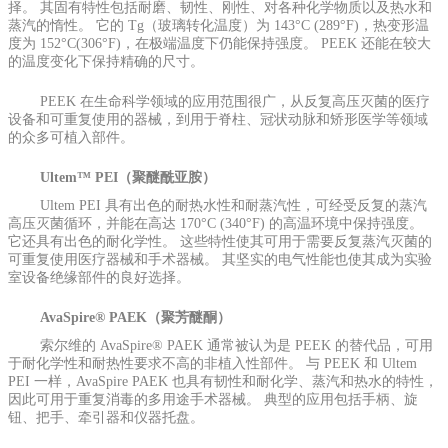
择。 其固有特性包括耐磨、韧性、刚性、对各种化学物质以及热水和
蒸汽的惰性。 它的 Tg（玻璃转化温度）为 143°C (289°F)，热变形温
度为 152°C(306°F)，在极端温度下仍能保持强度。 PEEK 还能在较大
的温度变化下保持精确的尺寸。
PEEK 在生命科学领域的应用范围很广，从反复高压灭菌的医疗
设备和可重复使用的器械，到用于脊柱、冠状动脉和矫形医学等领域
的众多可植入部件。
Ultem™ PEI（聚醚酰亚胺）
Ultem PEI 具有出色的耐热水性和耐蒸汽性，可经受反复的蒸汽
高压灭菌循环，并能在高达 170°C (340°F) 的高温环境中保持强度。
它还具有出色的耐化学性。 这些特性使其可用于需要反复蒸汽灭菌的
可重复使用医疗器械和手术器械。 其坚实的电气性能也使其成为实验
室设备绝缘部件的良好选择。
AvaSpire® PAEK（聚芳醚酮）
索尔维的 AvaSpire® PAEK 通常被认为是 PEEK 的替代品，可用
于耐化学性和耐热性要求不高的非植入性部件。 与 PEEK 和 Ultem
PEI 一样，AvaSpire PAEK 也具有韧性和耐化学、蒸汽和热水的特性，
因此可用于重复消毒的多用途手术器械。 典型的应用包括手柄、旋
钮、把手、牵引器和仪器托盘。