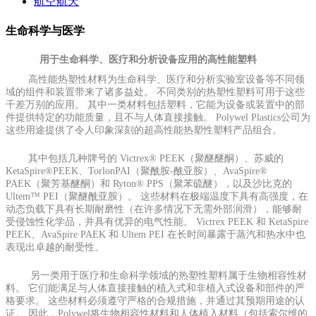
航空航天
生命科学与医学
用于生命科学、医疗和分析设备应用的高性能塑料
高性能热塑性材料为生命科学、医疗和分析实验室设备等不同领
域的组件和装置带来了诸多益处。 不同类别的热塑性塑料可用于这些
千差万别的应用。 其中一类材料包括塑料，它能为设备或装置中的部
件提供特定的功能质量，且不与人体直接接触。 Polywel Plastics公司为
这些用途提供了令人印象深刻的超高性能热塑性塑料产品组合。
其中包括几种牌号的 Victrex® PEEK（聚醚醚酮）、苏威的
KetaSpire®PEEK、TorlonPAI（聚酰胺-酰亚胺）、AvaSpire®
PAEK（聚芳基醚酮）和 Ryton® PPS（聚苯硫醚），以及沙比克的
Ultem™ PEI（聚醚酰亚胺）。 这些材料在极端温度下具有高强度，在
动态负载下具有长期耐磨性（在许多情况下无需外部润滑），能够耐
受侵蚀性化学品，并具有优异的电气性能。 Victrex PEEK 和 KetaSpire
PEEK、AvaSpire PAEK 和 Ultem PEI 在长时间暴露于蒸汽和热水中也
表现出卓越的耐受性。
另一类用于医疗和生命科学领域的热塑性塑料属于生物相容性材
料。 它们能满足与人体直接接触的植入式和非植入式设备和部件的严
格要求。 这些材料必须遵守严格的合规措施，并通过其预期用途的认
证。 因此，Polywel将生物相容性材料和人体植入材料（包括索尔维的