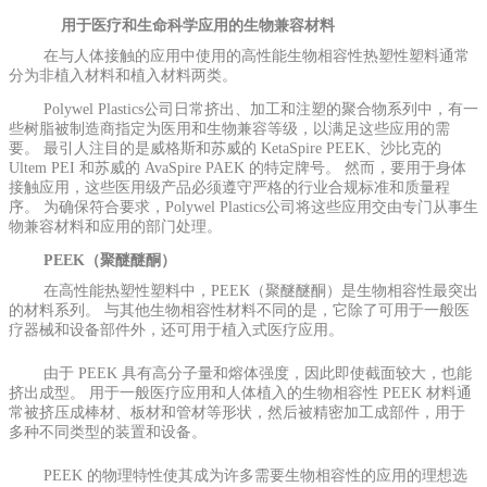
用于医疗和生命科学应用的生物兼容材料
在与人体接触的应用中使用的高性能生物相容性热塑性塑料通常
分为非植入材料和植入材料两类。
Polywel Plastics公司日常挤出、加工和注塑的聚合物系列中，有一
些树脂被制造商指定为医用和生物兼容等级，以满足这些应用的需
要。 最引人注目的是威格斯和苏威的 KetaSpire PEEK、沙比克的
Ultem PEI 和苏威的 AvaSpire PAEK 的特定牌号。 然而，要用于身体
接触应用，这些医用级产品必须遵守严格的行业合规标准和质量程
序。 为确保符合要求，Polywel Plastics公司将这些应用交由专门从事生
物兼容材料和应用的部门处理。
PEEK（聚醚醚酮）
在高性能热塑性塑料中，PEEK（聚醚醚酮）是生物相容性最突出
的材料系列。 与其他生物相容性材料不同的是，它除了可用于一般医
疗器械和设备部件外，还可用于植入式医疗应用。
由于 PEEK 具有高分子量和熔体强度，因此即使截面较大，也能
挤出成型。 用于一般医疗应用和人体植入的生物相容性 PEEK 材料通
常被挤压成棒材、板材和管材等形状，然后被精密加工成部件，用于
多种不同类型的装置和设备。
PEEK 的物理特性使其成为许多需要生物相容性的应用的理想选