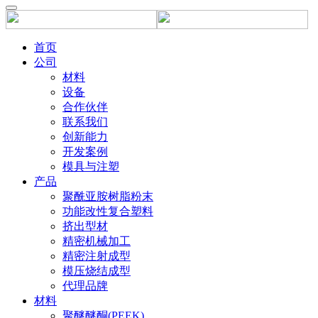
首页
公司
材料
设备
合作伙伴
联系我们
创新能力
开发案例
模具与注塑
产品
聚酰亚胺树脂粉末
功能改性复合塑料
挤出型材
精密机械加工
精密注射成型
模压烧结成型
代理品牌
材料
聚醚醚酮(PEEK)