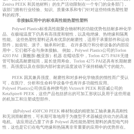
Zeniva PEEK 和其他材料）的生产活动限制在一个专门的业务部门，
该部门拥有行业经验、知识、质量体系和专门针对这些特殊热塑性塑
料的程序。
非接触应用中的标准高性能热塑性塑料
Polywel Plastics标准高性能聚合物材料的功能优势包括耐多种化学
品、在极端温度下仍具有高强度和韧性，以及电绝缘、热绝缘和隔离
性能。 这些热塑性塑料还具有优异的耐磨性，适用于承重部件和运动
部件，如齿轮、滚子、轴承和衬套。 在许多医疗和分析设备的内部应
用中，它们都不会与身体接触。 例如，Polywel Plastics公司的
Torlon
4203 PAI
（聚酰胺-酰亚胺）机器 在蠕动泵中，Torlon 4275 PAI®无缝
管可制成高耐磨辊筒，延长使用寿命。
Torlon 4275 PAI
还具有长期耐磨
性、高强度以及在假肢内部衬套的温度波动下保持精确尺寸的能力。
PEEK 因其兼具强度、耐磨性和对多种化学物质的惰性而广受认
可，在医疗、分析和生命科学设备中也有许多功能性应用。
Polywel Plastics公司供应各种牌号的 Victrex® PEEK 和苏威公司的
KetaSpire® PEEK，这些产品包括挤出的可加工形状以及用于这些用途
的机加工和注塑成型部件。
由Polywel 450FC30 PEEK 棒材制成的精密加工轴承兼具高刚性
和无润滑耐磨性，可长期可靠地用于为微型手术器械提供动力的高速
电机。 该应用还凸显了许多 Polywel 高性能热塑性塑料的典型电气特
性，这也是它们在电气绝缘和热隔离非常重要的应用中的优势所在。