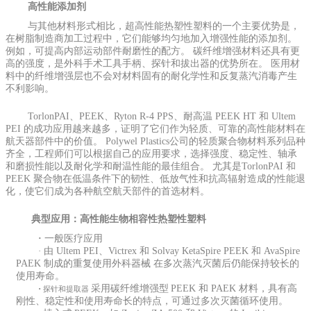
高性能添加剂
与其他材料形式相比，超高性能热塑性塑料的一个主要优势是，
在树脂制造商加工过程中，它们能够均匀地加入增强性能的添加剂。
例如，可提高内部运动部件耐磨性的配方。 碳纤维增强材料还具有更
高的强度，是外科手术工具手柄、探针和拔出器的优势所在。 医用材
料中的纤维增强层也不会对材料固有的耐化学性和反复蒸汽消毒产生
不利影响。
TorlonPAI、PEEK、Ryton R-4 PPS、耐高温 PEEK HT 和 Ultem
PEI 的成功应用越来越多，证明了它们作为轻质、可靠的高性能材料在
航天器部件中的价值。 Polywel Plastics公司的轻质聚合物材料系列品种
齐全，工程师们可以根据自己的应用要求，选择强度、稳定性、轴承
和磨损性能以及耐化学和耐温性能的最佳组合。 尤其是TorlonPAI 和
PEEK 聚合物在低温条件下的韧性、低放气性和抗高辐射造成的性能退
化，使它们成为各种航空航天部件的首选材料。
典型应用：高性能生物相容性热塑性塑料
·
一般医疗应用
·
由
Ultem PEI、Victrex 和 Solvay KetaSpire PEEK 和 AvaSpire
PAEK 制成的
重复使用外科器械 在多次蒸汽灭菌后仍能保持较长的
使用寿命。
·
采用碳纤维增强型
PEEK 和 PAEK 材料，具有高
探针和提取器
刚性、稳定性和使用寿命长的特点，可通过多次灭菌循环使用。