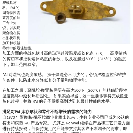
塑模具材
料。
的
PAI
固有特性需
要高度的加
工专业知
识，以实现
聚合物在挤
出形状和机
加工和模塑
零件中的最佳性能。
加工方面的挑战包括其高的玻璃过渡温度或软化点（
），高度敏感
Tg
的剪切率和控制熔体粘度的参数，以及在超过
°
（
°
）的温度
600
F
315
C
下，加工范围狭窄。
对湿气也高度敏感。 预干燥是必不可少的，必须严格监控和维护工
PAI
艺条件，以防止水分降低其分子量和物理性能。
在加工之后，聚酰胺
酰亚胺需要在高达
°
（
°
）的精确阶段性
-
500
F
260
C
温度循环中延长热后固化。 如果实施得当，这一重要步骤将完成酰亚
胺化过程，并将
的分子量提高到达到其最佳性能的水平。
PAI
满足对
库存形状和零件不断增长的需求的能力
PAI
自
年聚酰胺
酰亚胺商业化推出以来，少数专业公司已成为公认的
1970
-
挤出和模塑
产品专家。 尤其是
继续在产品和工艺开发方面
PAI
Polywel
进行持续投资，并保持充足的产能来支持其客户不断增长的需求，即