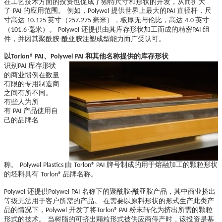
在工艺技术方面的投资也促成了独特尺寸和形状的开发，从而扩大
了
的应用范围。 例如，
提供世界上最大的
直径杆，尺
PAI
Polywel
PAI
寸高达
英寸（
毫米），板厚无与伦比，高达
英寸
10.125
257.275
4.0
（
毫米）。
还提供由其库存形状加工而成的精密
组
101.6
Polywel
PAI
件，并因其聚酰胺
酰亚胺注塑成型能力而广受认可。
-
以
、
和其他名称提供的库存形状
Torlon® PAI
Polywel
PAI
识别
库存形状
PAI
的商业惯例在数量
有限的专用制造商
之间有所不同。
有些人为所
有
产品使用自
PAI
己的品牌名
称。
由
牌号制成的用于熔融加工的颗粒形状
Polywel
Plastics
Torlon® PAI
的坯料具有
品牌名称。
Torlon®
还提供
名称下的聚酰胺
酰亚胺产品，其中商业挤出
Polywel
Polywel
PAI
-
等级无法用于客户所需的产品。 在需要以原料形状的形式生产此类产
品的情况下，
开发了将
粉末转化为挤出所需的颗粒
Polywel
Torlon® PAI
形式的技术。 当树脂的可挤出颗粒形式被供应商停产时，该投资是基