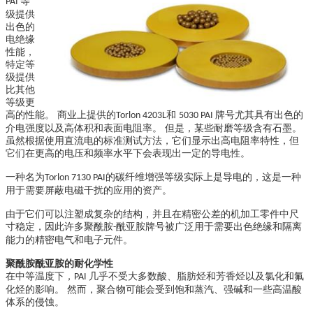
等
PAI
级提供
出色的
电绝缘
性能，
特定等
级提供
比其他
等级更
高的性能。 商业上提供的
和
牌号尤其具有出色的
Torlon 4203L
5030 PAI
介电强度以及高体积和表面电阻率。 但是，某些耐磨等级含有石墨。
虽然根据使用直流电的标准测试方法，它们显示出高电阻率特性，但
它们在更高的电压和频率水平下会表现出一定的导电性。
一种名为
的碳纤维增强等级实际上是导电的，这是一种
Torlon 7130 PAI
用于需要屏蔽电磁干扰的应用的资产。
由于它们可以注塑成复杂的结构，并且在精密公差的机加工零件中尺
寸稳定，因此许多聚酰胺
酰亚胺牌号被广泛用于需要出色绝缘和隔离
-
能力的精密电气和电子元件。
聚酰胺酰亚胺的耐化学性
在中等温度下，
几乎不受大多数酸、脂肪烃和芳香烃以及氯化和氟
PAI
化烃的影响。 然而，聚合物可能会受到饱和蒸汽、强碱和一些高温酸
体系的侵蚀。