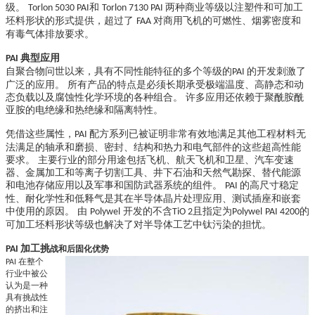
级。
和
两种商业等级以注塑件和可加工
Torlon 5030 PAI
Torlon 7130 PAI
坯料形状的形式提供，超过了
对商用飞机的可燃性、烟雾密度和
FAA
有毒气体排放要求。
典型应用
PAI
自聚合物问世以来，具有不同性能特征的多个等级的
的开发刺激了
PAI
广泛的应用。 所有产品的特点是必须长期承受极端温度、高静态和动
态负载以及腐蚀性化学环境的各种组合。 许多应用还依赖于聚酰胺酰
亚胺的电绝缘和热绝缘和隔离特性。
凭借这些属性，
配方系列已被证明非常有效地满足其他工程材料无
PAI
法满足的轴承和磨损、密封、结构和热力和电气部件的这些超高性能
要求。 主要行业的部分用途包括飞机、航天飞机和卫星、汽车变速
器、金属加工和等离子切割工具、井下石油和天然气勘探、替代能源
和电池存储应用以及军事和国防武器系统的组件。
的高尺寸稳定
PAI
性、耐化学性和低释气是其在半导体晶片处理应用、测试插座和嵌套
中使用的原因。 由
开发的不含
且指定为
的
Polywel
TiO 2
Polywel
PAI 4200
可加工坯料形状等级也解决了对半导体工艺中钛污染的担忧。
加工挑
PAI
战和后固化优势
在整个
PAI
行业中被公
认为是一种
具有挑战性
的挤出和注