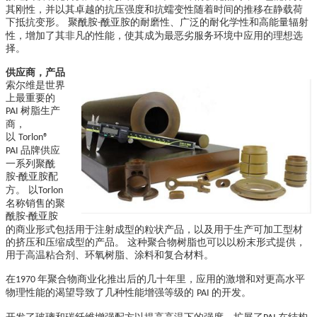
其刚性，并以其卓越的抗压强度和抗蠕变性随着时间的推移在静载荷
下抵抗变形。 聚酰胺
酰亚胺的耐磨性、广泛的耐化学性和高能量辐射
-
性，增加了其非凡的性能，使其成为最恶劣服务环境中应用的理想选
择。
供应商，产品
索尔维是世界
上最重要的
树脂生产
PAI
商，
以
Torlon®
品牌供应
PAI
一系列聚酰
胺
酰亚胺配
-
方。 以
Torlon
名称销售的聚
酰胺
酰亚胺
-
的商业形式包括用于注射成型的粒状产品，以及用于生产可加工型材
的挤压和压缩成型的产品。 这种聚合物树脂也可以以粉末形式提供，
用于高温粘合剂、环氧树脂、涂料和复合材料。
在
年聚合物商业化推出后的几十年里，应用的激增和对更高水平
1970
物理性能的渴望导致了几种性能增强等级的
的开发。
PAI