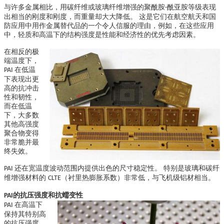
与许多金属相比，用碳纤维或玻璃纤维增强的聚酰胺
酰亚胺等级表现
-
出相当的刚度和刚度，而重量却大大降低。 这是它们在航空航天和国
防应用中用作金属替代品的一个令人信服的理由，例如，在这些应用
中，轻质和高温下的结构强度是性能和经济性的优先考虑因素。
在相反的极
端温度下，
在低温
PAI
下表现出更
高的抗冲击
性和韧性，
而在低温
下，大多数
其他高强度
聚合物变得
非常脆并最
终失效。
还在宽温度波动范围内提供出色的尺寸稳定性。 特别是玻璃和碳纤
PAI
维增强材料的
（衬里热膨胀系数）非常低，与飞机级铝材相当。
CLTE
的抗压强度和抗蠕变性
PAI
在高温下
PAI
保持其特别高
的抗压强度，