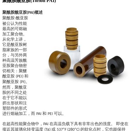
聚酰胺酰亚胺(Torlon PAI)
聚酰胺酰亚胺
概述
(PAI)
聚酰胺
酰亚胺
-
被公认为性能
最高的可熔融
加工聚合物。
从化学上讲，
它是酰亚胺树
脂家族的一部
分，与另外两
种高温芳族酰
亚胺聚合物密
切相关：聚醚
酰亚胺
和
(PEI)
聚酰亚胺
。
(PI)
然而，聚酰亚
胺的不同之处
在于它不能以
挤出形状和注
塑部件的形式
进行熔融加工，而
和
可以。
PAI
PEI
在超高性能聚合物中，
在高温负载下具有非常出色的强度。 即使在
PAI
接近其玻璃化转变温度
或
°
°
的软化点时，它也能保持
(Tg)
537
F (280
C)