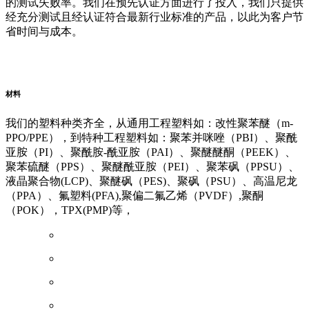
的测试失败率。我们在预先认证方面进行了投入，我们只提供
经充分测试且经认证符合最新行业标准的产品，以此为客户节
省时间与成本。
阿里云企业邮箱
普威（Polywel)
朗能复材
友情链接
材料
我们的塑料种类齐全，从通用工程塑料如：改性聚苯醚（m-
PPO/PPE），到特种工程塑料如：聚苯并咪唑（PBI）、聚酰
亚胺（PI）、聚酰胺-酰亚胺（PAI）、聚醚醚酮（PEEK）、
聚苯硫醚（PPS）、聚醚酰亚胺（PEI）、聚苯砜（PPSU）、
液晶聚合物(LCP)、聚醚砜（PES)、聚砜（PSU）、高温尼龙
（PPA）、氟塑料(PFA),聚偏二氟乙烯（PVDF）,聚酮
（POK），TPX(PMP)等，