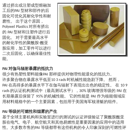
通过挤出或注塑成型熔融加
工后的
型材和部件的后
PAI
固化可优化其耐化学性和耐
磨性。 出于这个原因，
对所有挤出
Polywel
Plastics
的
型材和注塑件进行后
PAI
固化。 对于需要最高水平
的耐化学性的聚酰胺
酰亚
-
胺应用，加工零件可以进行
二次后固化，以确保最佳性
能。
对伽马辐射暴露的抵抗力
PAI
很少有热塑性塑料能像
那样提供对物理性能退化的抵抗力。
PAI
许多聚合物在暴露水平低至
时机械性能急剧下降。 然而，
10 3 rads
在高得多的暴露水平下在伽马辐射下表现出出色的稳定性。 在
PAI
10 9
的认证机构测试中（最高测试水平），
玻璃增强等级的
在
rads
30%
PAI
长期暴露后保留了
的机械性能。 它的性能是
作为核能领域应
95%
PAI
用材料规格中的一个主要因素，包括用于美国海军核潜艇的组件。
等级的可燃性和烟雾的产生
PAI
基于全球主要机构和实验室进行的测试的认证评级验证了聚酰胺酰亚
胺在电气、电子、航空航天和其他易燃性是重要因素的应用中的适用
性。大多数市售的
等级都带有这些机构的令人印象深刻的可燃性评
PAI