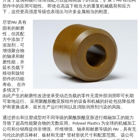
开发了玻璃和碳纤维增强配方以提高高温下的强度，扩展了
在结构
PAI
部件中的应用可能性。 即使在高温下相当大的重复机械载荷和应力
下，这些更高强度等级也表现出与许多金属相当的刚度。
尽管
具有
PAI
固有的耐磨
性，但其配
方中添加了
添加剂，可
增强聚合物
的轴承和耐
磨性能，并
延长负载下
移动和旋转
部件的功能
寿命。 在许
多情况下，
由此产生的耐磨性改进使承受动态负载的零件无需外部润滑即可长期
可靠地运行。 采用聚酰胺酰亚胺组件的设备和机械的好处包括降低维
护和更换成本、延长生产运行时间以及消除润滑剂污染的风险。
通过挤出和注塑成型对不同等级的聚酰胺酰亚胺进行熔融加工的能力
导致了超高性能聚合物的无数应用。
为全球的机械加工
Polywel
Plastics
公司和分销商提供非增强、纤维增强、轴承和耐磨等级的
，具有无
PAI
与伦比的挤压棒材、板材和无缝
管材形状尺寸和配置范围。 该公司
®