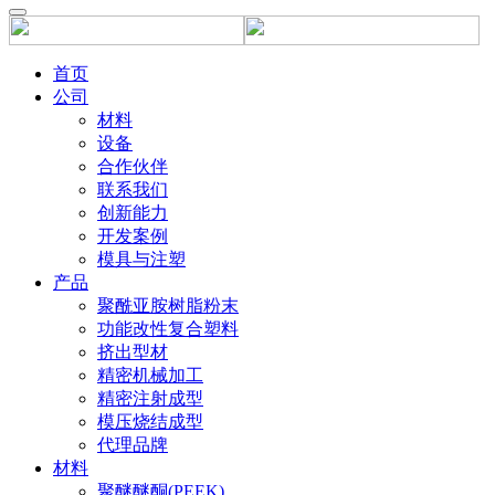
首页
公司
材料
设备
合作伙伴
联系我们
创新能力
开发案例
模具与注塑
产品
聚酰亚胺树脂粉末
功能改性复合塑料
挤出型材
精密机械加工
精密注射成型
模压烧结成型
代理品牌
材料
聚醚醚酮(PEEK)