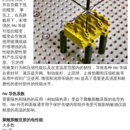
并在负载下抵
抗蠕变。 事
实上，在高静
载荷下，未增
强的
等级
PAI
可抵抗蠕变，
蠕变会导致其
他用玻璃或碳
纤维增强的高
性能热塑性塑
料产生压缩变
形。 它的弹
性恢复行为和压缩性能以及在宽温度范围内的韧性，导致各种
等级
PAI
在密封环、液压提升阀、制动挺杆、止回球、止推垫圈和压缩机板等
应用中得到广泛使用
增强和润滑等级的
提高了需要更高强度和耐
.
PAI
磨性的密封部件的性能水平。
导热系数
PAI
需要隔热和隔热的应用（例如隔热罩）受益于聚酰胺酰亚胺的低导热
性。
外壳和面板通常用于保护关键内部组件免受可能影响敏感仪器
PAI
精度的高温的影响。
聚酰胺酰亚胺的电性能
大多数