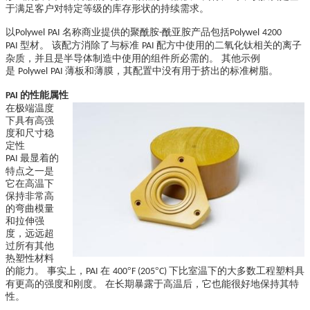
于满足客户对特定等级的库存形状的持续需求。
以
名称商业提供的聚酰胺
酰亚胺产品包括
Polywel
PAI
-
Polywel
4200
型材。 该配方消除了与标准
配方中使用的二氧化钛相关的离子
PAI
PAI
杂质，并且是半导体制造中使用的组件所必需的。 其他示例
是
薄板和薄膜，其配置中没有用于挤出的标准树脂。
Polywel
PAI
的性能属性
PAI
在极端温度
下具有高强
度和尺寸稳
定性
最显着的
PAI
特点之一是
它在高温下
保持非常高
的弯曲模量
和拉伸强
度，远远超
过所有其他
热塑性材料
的能力。 事实上，
在
°
°
下比室温下的大多数工程塑料具
PAI
400
F (205
C)
有更高的强度和刚度。 在长期暴露于高温后，它也能很好地保持其特
性。